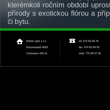
kterémkoli ročním období upro
přírody s exotickou flórou a př
či bytu.
Remix spol. s.r.o
tel: 474 65 94 79
Kosmonautů 4063
fax: 474 65 84 83
Chomutov 430 01
mob: 775 98 07 95