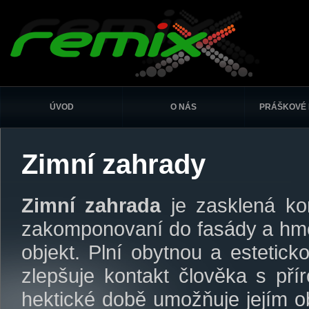
ÚVOD
O NÁS
PRÁŠKOVÉ 
Zimní zahrady
Z
imní zahrada
je zasklená ko
zakomponovaní do fasády a hmo
objekt. Plní obytnou a esteticko
zlepšuje kontakt člověka s př
hektické době umožňuje jejím o