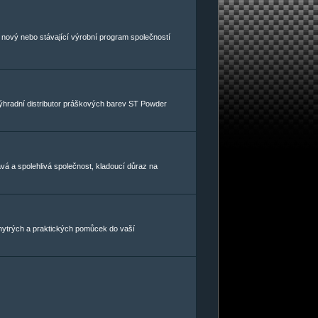
ný nový nebo stávající výrobní program společností
výhradní distributor práškových barev ST Powder
vá a spolehlivá společnost, kladoucí důraz na
hytrých a praktických pomůcek do vaší