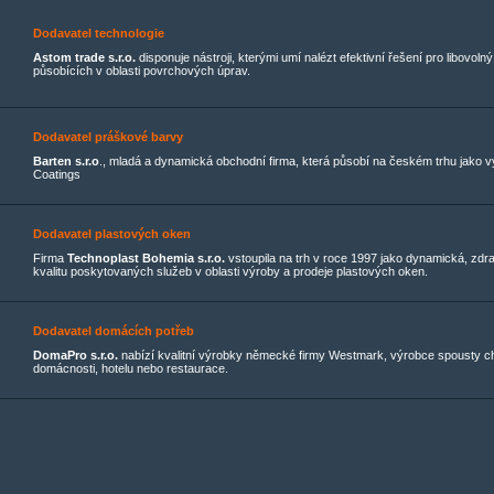
Dodavatel technologie
Astom trade s.r.o.
disponuje nástroji, kterými umí nalézt efektivní řešení pro libovol
působících v oblasti povrchových úprav.
Dodavatel práškové barvy
Barten s.r.o
., mladá a dynamická obchodní firma, která působí na českém trhu jako 
Coatings
Dodavatel plastových oken
Firma
Technoplast Bohemia s.r.o.
vstoupila na trh v roce 1997 jako dynamická, zdra
kvalitu poskytovaných služeb v oblasti výroby a prodeje plastových oken.
Dodavatel domácích potřeb
DomaPro s.r.o.
nabízí kvalitní výrobky německé firmy Westmark, výrobce spousty c
domácnosti, hotelu nebo restaurace.