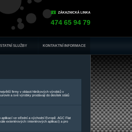
ZÁKAZNICKÁ LINKA
474 65 94 79
STATNÍ SLUŽBY
KONTAKTNÍ INFORMACE
ejvětší firmy v oblasti hliníkových výrobků v
 surovin a své výrobky prodávají do desítek států
o aplikací ve střední a východní Evropě.
AGC Flat
e exteriérových i interiérových aplikací) a pro