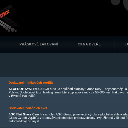
PRÁŠKOVÉ LAKOVÁNÍ
OKNA DVEŘE
O
Dodavatel hliníkových profilů
ALUPROF SYSTEM CZECH
s.r.o. je součástí skupiny
Grupa Kety
– nejmodernější a n
Polsku. Společnost tvoří holding firem, které zpracovávají cca 50 000 tun hliníkových
v Evropě i ve světě.
Dodavatel izolačních skel
A
GC Flat Glass Czech a.s.
, člen AGC Group je největší výrobce plochého skla a jeh
Glass Czech vyrábí a zpracovává ploché sklo pro stavebnictví (využívané v široké škál
automobilový průmysl.